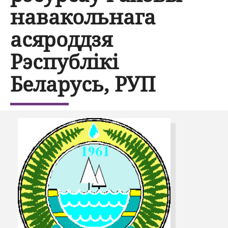
навакольнага
асяроддзя
Рэспублікі
Беларусь, РУП