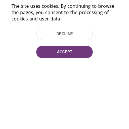
The site uses cookies. By continuing to browse
CONTACTS
the pages, you consent to the processing of
cookies and user data.
HELP
DECLINE
ACCEPT
220114, Niezaležnasci Ave. 116, Minsk,
Belarus
Tel.: (+375 17) 368 37 37
Fax: (+375 17) 368 97 06
E-mail: inbox@nlb.by