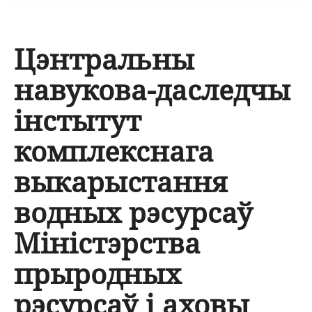
Цэнтральны
навукова-даследчы
інстытут
комплекснага
выкарыстання
водных рэсурсаў
Міністэрства
прыродных
рэсурсаў і аховы