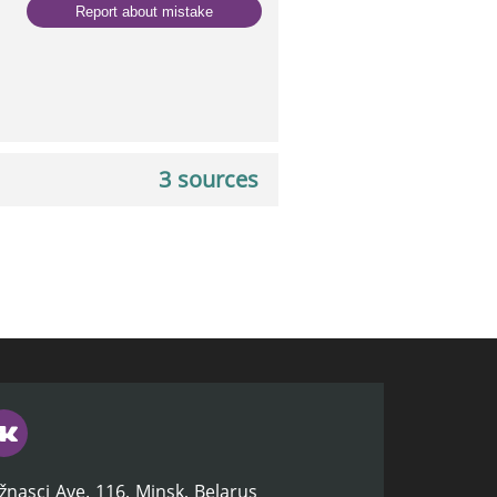
Report about mistake
3 sources
žnasci Ave. 116, Minsk, Belarus