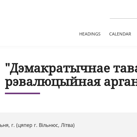
HEADINGS
CALENDAR
"Дэмакратычнае тав
рэвалюцыйная арга
ьня, г. (цяпер г. Вільнюс, Літва)