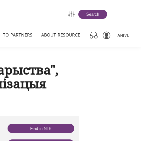
Search
TO PARTNERS
ABOUT RESOURCE
АНГЛ.
арыства",
нізацыя
Find in NLB