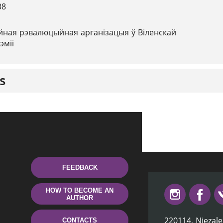
38
йная рэвалюцыйная арганізацыя ў Віленскай
эміі
s
FEEDBACK
HOW TO BECOME AN
AUTHOR
220114, Niezale
CONTACTS