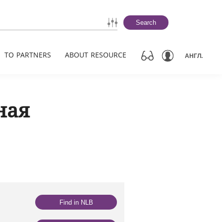
Search
TO PARTNERS
ABOUT RESOURCE
АНГЛ.
ная
Find in NLB