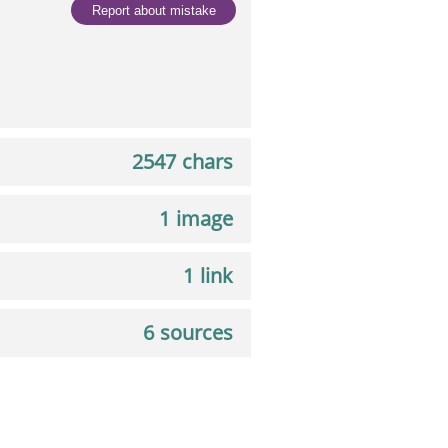
Report about mistake
2547 chars
1 image
1 link
6 sources