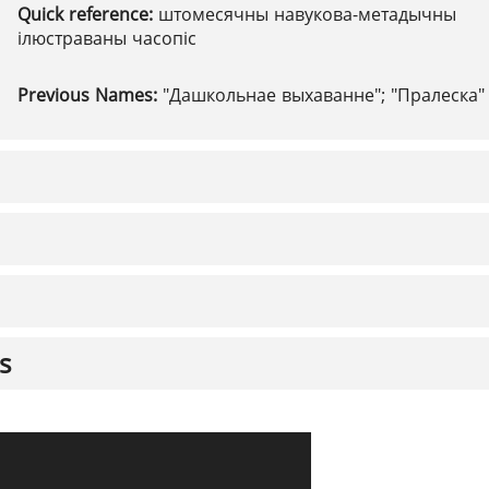
Quick reference:
штомесячны навукова-метадычны
ілюстраваны часопіс
Previous Names:
"Дашкольнае выхаванне"; "Пралеска"
s