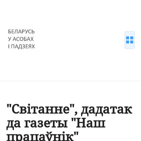
"Світанне", дадатак
да газеты "Наш
працаўнік"