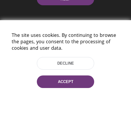
The site uses cookies. By continuing to browse
the pages, you consent to the processing of
cookies and user data.
220114, Niezaležnasci Ave. 116, Minsk,
Belarus
DECLINE
Tel.: (+375 17) 368 37 37
Fax: (+375 17) 368 97 06
E-mail: inbox@nlb.by
ACCEPT
All rights reserved «National Library
of Belarus» 2006 — 2026
Site development:
mrsoft.by
Technical Support:
pras.by