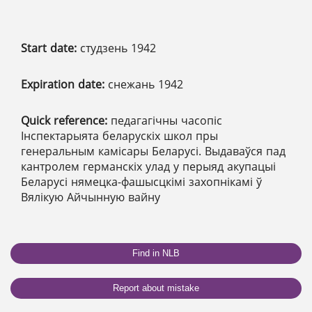
Start date:
студзень 1942
Expiration date:
снежань 1942
Quick reference:
педагагічны часопіс
Інспектарыята беларускіх школ пры
генеральным камісары Беларусі. Выдаваўся пад
кантролем германскіх улад у перыяд акупацыі
Беларусі нямецка-фашысцкімі захопнікамі ў
Вялікую Айчынную вайну
Find in NLB
Report about mistake