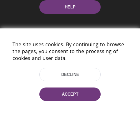
HELP
The site uses cookies. By continuing to browse
the pages, you consent to the processing of
cookies and user data.
220114, Niezaležnasci Ave. 116, Minsk,
Belarus
DECLINE
Tel.: (+375 17) 368 37 37
Fax: (+375 17) 368 97 06
E-mail: inbox@nlb.by
ACCEPT
All rights reserved «National Library
of Belarus» 2006 — 2026
Site development:
mrsoft.by