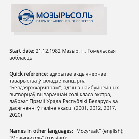
Start date:
21.12.1982 Мазыр, г., Гомельская
вобласць
Quick reference:
адкрытае акцыянернае
таварыства ў складзе канцэрна
"Белдзяржхарчпрам", адзін з найбуйнейшых
вытворцаў выварачнай солі класа экстра,
лаўрэат Прэміі Урада Рэспублікі Беларусь за
дасягненні ў галіне якасці (2001, 2012, 2017,
2020)
Names in other languages:
"Mozyrsalt" (english);
"Мозырьсоль" (russian);