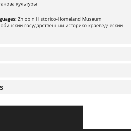
танова культуры
nguages:
Zhlobin Historico-Homeland Museum
лобинский государственный историко-краеведческий
s