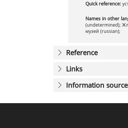
Quick reference:
ус
Names in other la
(undetermined); Ж
музей (russian);
Reference
Links
Information source