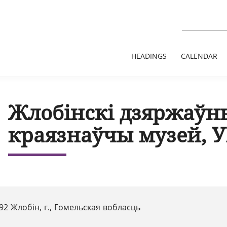
HEADINGS
CALENDAR
Жлобінскі дзяржаўны
краязнаўчы музей, 
992 Жлобін, г., Гомельская вобласць