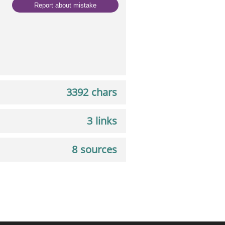
Report about mistake
3392 chars
3 links
8 sources