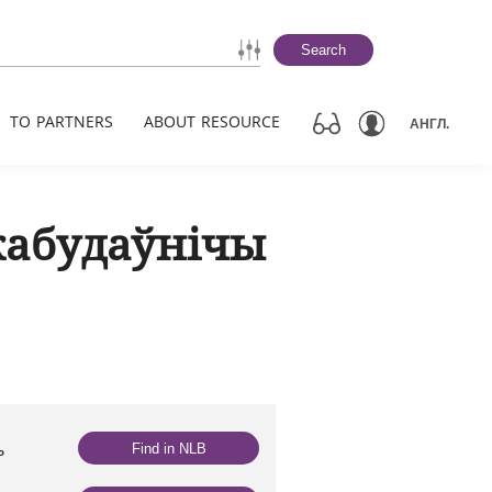
Search
TO PARTNERS
ABOUT RESOURCE
АНГЛ.
кабудаўнічы
ь
Find in NLB