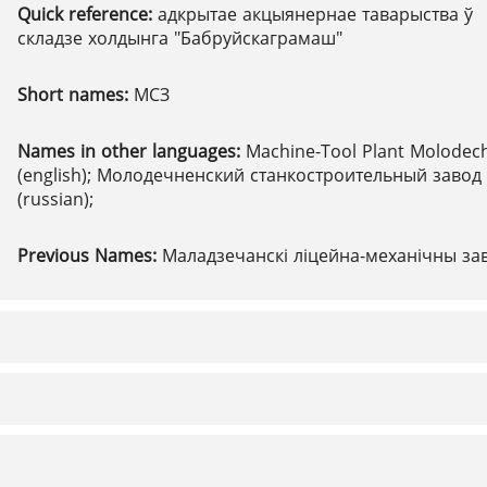
Quick reference:
адкрытае акцыянернае таварыства ў
складзе холдынга "Бабруйскаграмаш"
Short names:
МСЗ
Names in other languages:
Machine-Tool Plant Molodec
(english); Молодечненский станкостроительный завод
(russian);
Previous Names:
Маладзечанскі ліцейна-механічны за