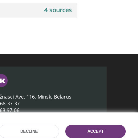
4 sources
žnasci Ave. 116, Minsk, Belarus
368 37 37
368 97 06
lb.by
DECLINE
ACCEPT
Site development:
mrsoft.by