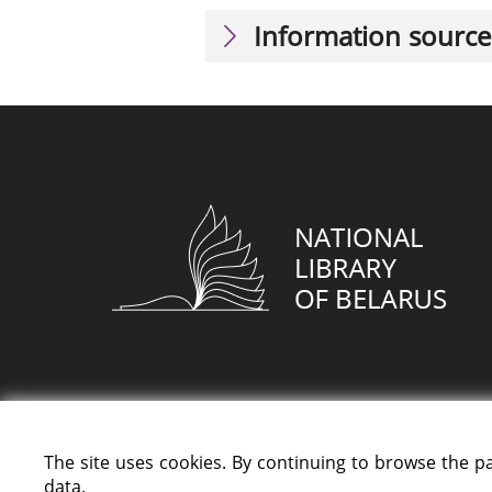
Information source
The site uses cookies. By continuing to browse the p
data.