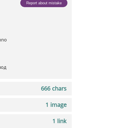
Report about mistake
hno
вод
666 chars
1 image
1 link