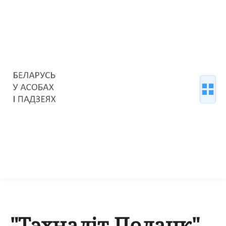
"Тэхналіт Полацк",