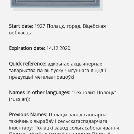
Start date:
1927 Полацк, горад, Віцебская
вобласць
Expiration date:
14.12.2020
Quick reference:
адкрытае акцыянернае
таварыства па выпуску чыгуннага ліцця і
прадукцыі металаапрацоўкі
Names in other languages:
"Технолит Полоцк"
(russian);
Previous Names:
Полацкі завод санітарна-
тэхнічных вырабаў і сельскагаспадарчага
інвентару; Полацкі завод сельгасабсталявання;