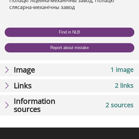
Полацкі ліцейна-механічны завод; Полацкі
слясарна-механічны завод
Find in NLB
Report about mistake
Image
1 image
Links
2 links
Information
2 sources
sources