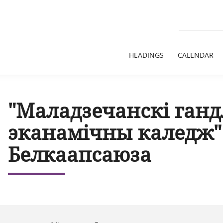
HEADINGS
CALENDAR
"Маладзечанскі ганд
эканамічны каледж"
Белкаапсаюза