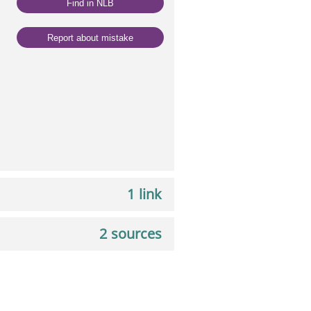
Find in NLB
Report about mistake
1 link
2 sources