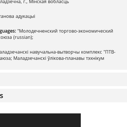
ладзечна, г., Мінская вобласць
танова адукацыі
nguages:
"Молодечненский торгово-экономический
оюза (russian);
аладзечанскі навучальна-вытворчы комплекс "ПТВ-
саюза; Маладзечанскі ўлікова-планавы тэхнікум
s