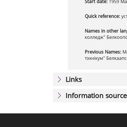
Start date:
1959 Ма
Quick reference:
ус
Names in other la
колледж" Белкоопс
Previous Names:
М
тэхнікум" Белкаап
Links
Information source