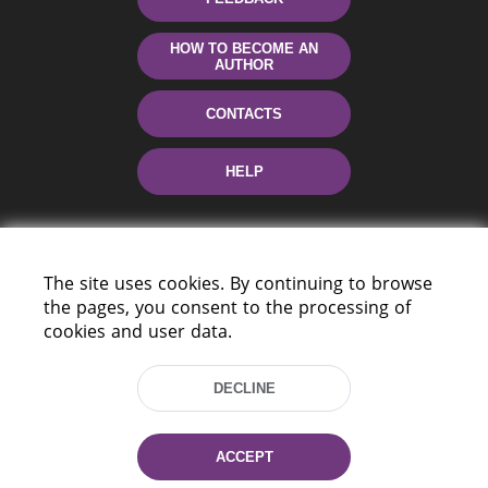
HOW TO BECOME AN
AUTHOR
CONTACTS
HELP
The site uses cookies. By continuing to browse
the pages, you consent to the processing of
cookies and user data.
220114, Niezaležnasci Ave. 116, Minsk,
DECLINE
Belarus
Tel.: (+375 17) 368 37 37
Fax: (+375 17) 368 97 06
ACCEPT
E-mail: inbox@nlb.by