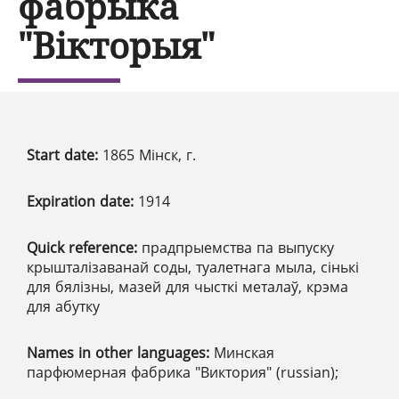
фабрыка
"Вікторыя"
Start date:
1865 Мінск, г.
Expiration date:
1914
Quick reference:
прадпрыемства па выпуску
крышталізаванай соды, туалетнага мыла, сінькі
для бялізны, мазей для чысткі металаў, крэма
для абутку
Names in other languages:
Минская
парфюмерная фабрика "Виктория" (russian);