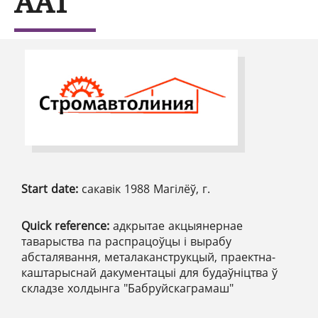
ААТ
Start date:
сакавік 1988 Магілёў, г.
Quick reference:
адкрытае акцыянернае
таварыства па распрацоўцы і вырабу
абсталявання, металаканструкцый, праектна-
каштарыснай дакументацыі для будаўніцтва ў
складзе холдынга "Бабруйскаграмаш"