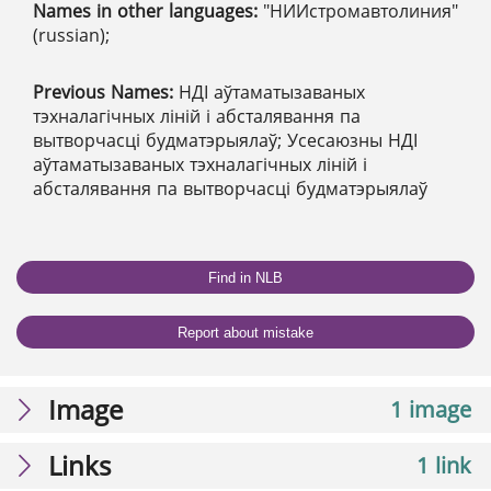
Names in other languages:
"НИИстромавтолиния"
(russian);
Previous Names:
НДІ аўтаматызаваных
тэхналагічных ліній і абсталявання па
вытворчасці будматэрыялаў; Усесаюзны НДІ
аўтаматызаваных тэхналагічных ліній і
абсталявання па вытворчасці будматэрыялаў
Find in NLB
Report about mistake
Image
1 image
Links
1 link