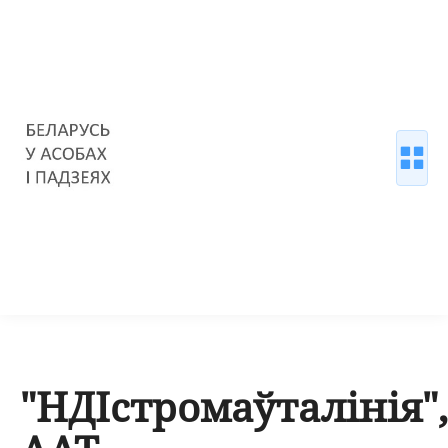
"НДІстромаўталінія",