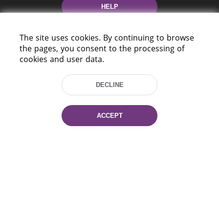
HELP
The site uses cookies. By continuing to browse
the pages, you consent to the processing of
cookies and user data.
DECLINE
220114, Niezaležnasci Ave. 116, Minsk,
Belarus
ACCEPT
Tel.: (+375 17) 368 37 37
Fax: (+375 17) 368 97 06
E-mail: inbox@nlb.by
All rights reserved «National Library
of Belarus» 2006 — 2026
Site development:
mrsoft.by
Technical Support:
pras.by