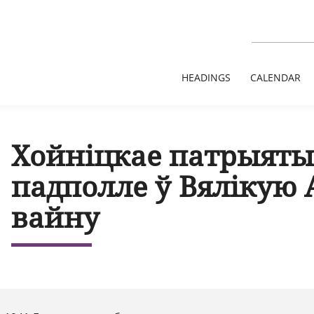
HEADINGS
CALENDAR
Хойніцкае патрыят
падполле ў Вялікую
вайну