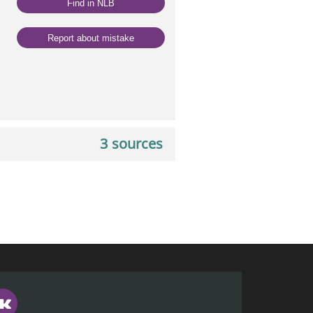
Find in NLB
Report about mistake
3 sources