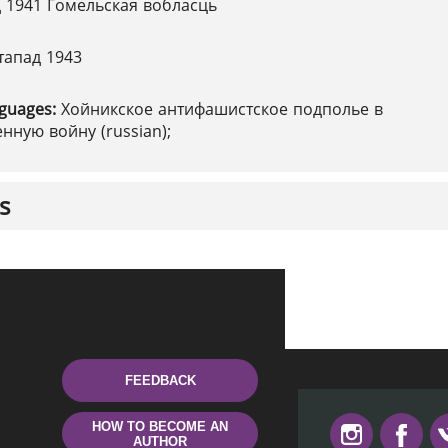
д 1941 Гомельская вобласць
стапад 1943
nguages:
Хойникское антифашистское подполье в
нную войну (russian);
s
FEEDBACK
HOW TO BECOME AN
AUTHOR