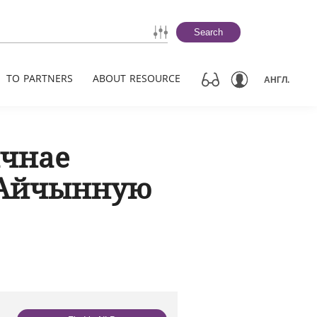
Search
TO PARTNERS
ABOUT RESOURCE
АНГЛ.
ычнае
 Айчынную