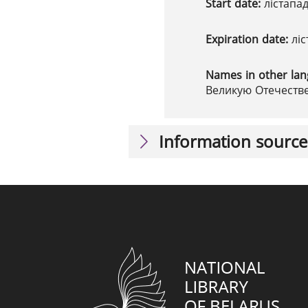
Start date:
лістапа
Expiration date:
лі
Names in other la
Великую Отечестве
Information source