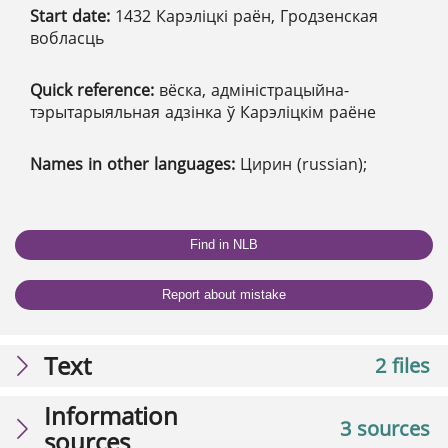
Start date:
1432 Карэліцкі раён, Гродзенская
вобласць
Quick reference:
вёска, адміністрацыйна-
тэрытарыяльная адзінка ў Карэліцкім раёне
Names in other languages:
Цирин (russian);
Find in NLB
Report about mistake
Text
2 files
Information
3 sources
sources