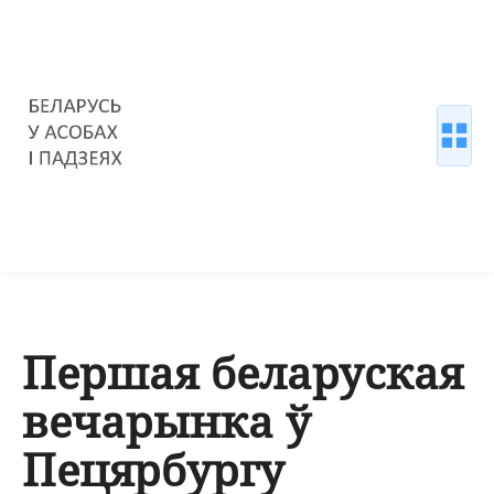
Першая беларуская
вечарынка ў
Пецярбургу