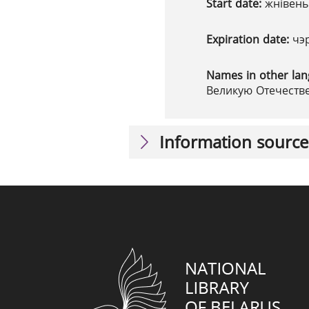
Start date:
жнівень
Expiration date:
чэ
Names in other la
Великую Отечестве
Information source