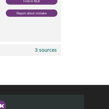
Find in NLB
Report about mistake
3 sources