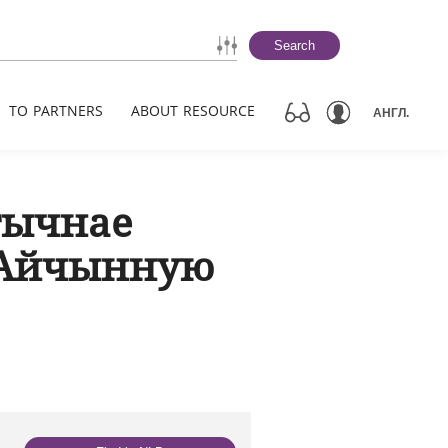
Search
TO PARTNERS
ABOUT RESOURCE
АНГЛ.
тычнае
 Айчынную