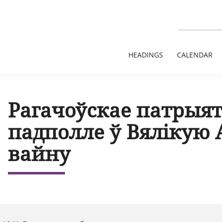
HEADINGS
CALENDAR
Рагачоўскае патрыя
падполле ў Вялікую
вайну