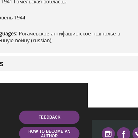
 1941 Гомельская вобласць
рвень 1944
nguages:
Рогачёвское антифашистское подполье в
нную войну (russian);
s
FEEDBACK
HOW TO BECOME AN
AUTHOR