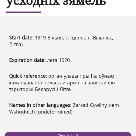
ўсходніх зямель
Start date:
1919 Вільня, г. (цяпер г. Вільнюс,
Літва)
Expiration date:
лета 1920
Quick reference:
орган улады пры Галоўным
камандаванні польскай арміі на занятай ёю
тэрыторыі Беларусі і Літвы
Names in other languages:
Zarzad Cywilny ziem
Wshodnich (undetermined);