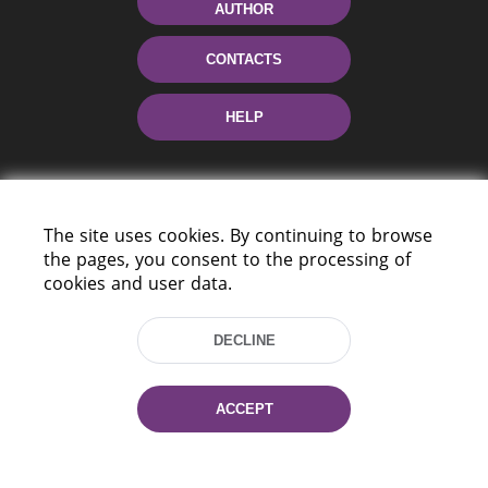
AUTHOR
CONTACTS
HELP
The site uses cookies. By continuing to browse
the pages, you consent to the processing of
cookies and user data.
220114, Niezaležnasci Ave. 116, Minsk,
DECLINE
Belarus
Tel.: (+375 17) 368 37 37
Fax: (+375 17) 368 97 06
ACCEPT
E-mail: inbox@nlb.by