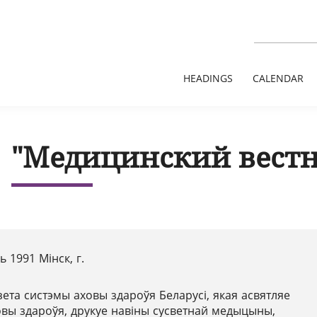
HEADINGS
CALENDAR
"Медицинский вестни
 1991 Мінск, г.
зета систэмы аховы здароўя Беларусі, якая асвятляе
овы здароўя, друкуе навіны сусветнай медыцыны,