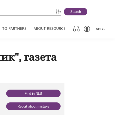
Search
TO PARTNERS
ABOUT RESOURCE
АНГЛ.
к", газета
Find in NLB
Report about mistake