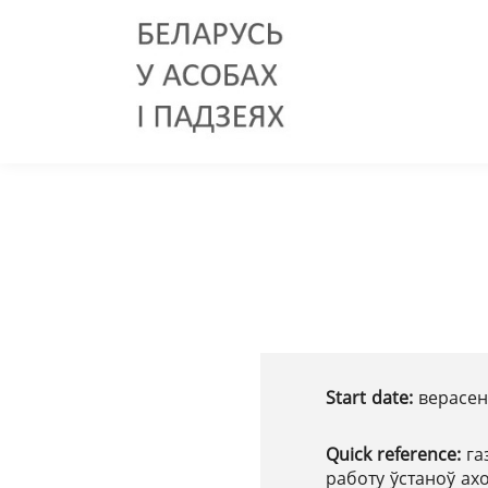
Start date:
верасень
Quick reference:
га
работу ўстаноў ах