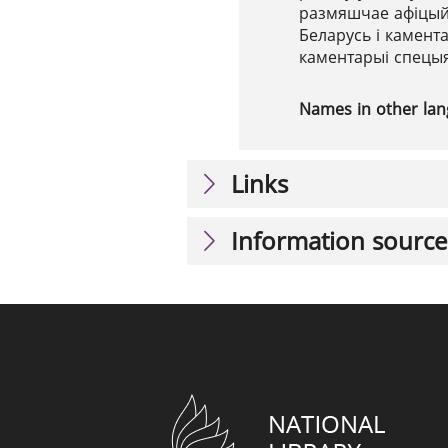
размяшчае афіцыйн
Беларусь і камента
каментарыі спецыя
Names in other la
Links
Information source