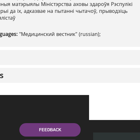
ыя матэрыялы Міністэрства аховы здароўя Рэспулікі
рыі да іх, адказвае на пытанні чытачоў, прыводзіць
лістаў
nguages:
"Медицинский вестник" (russian);
s
FEEDBACK