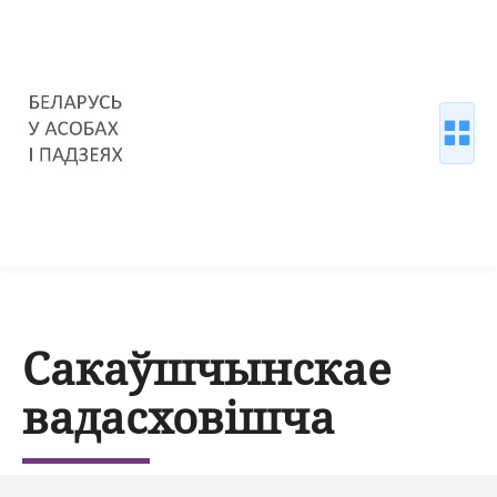
Сакаўшчынскае
вадасховішча