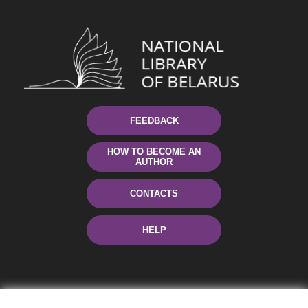
FEEDBACK
HOW TO BECOME AN
AUTHOR
CONTACTS
HELP