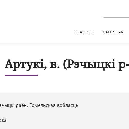
HEADINGS
CALENDAR
Артукі, в. (Рэчыцкі р
 Рэчыцкі раён, Гомельская вобласць
ска