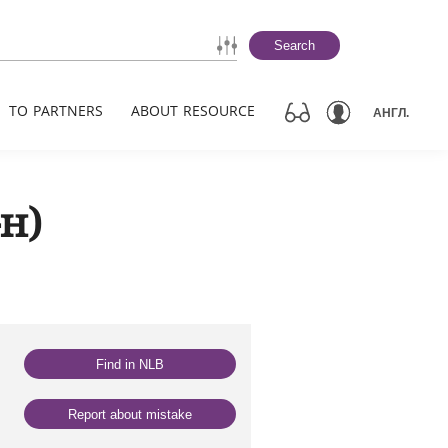
Search
TO PARTNERS
ABOUT RESOURCE
АНГЛ.
-н)
Find in NLB
Report about mistake