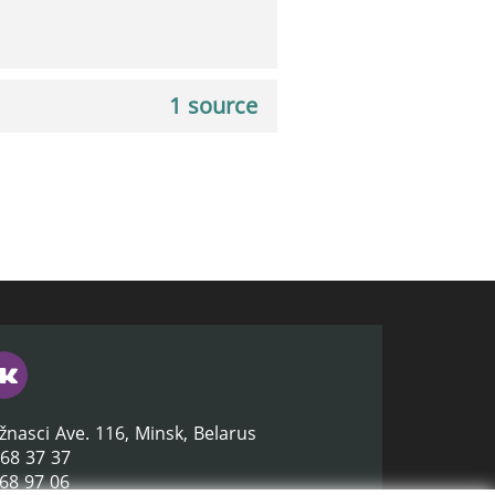
1 source
žnasci Ave. 116, Minsk, Belarus
368 37 37
368 97 06