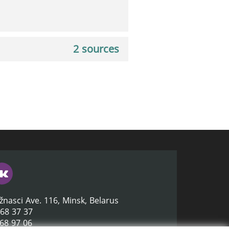
2 sources
žnasci Ave. 116, Minsk, Belarus
368 37 37
368 97 06