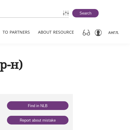
Search
TO PARTNERS
ABOUT RESOURCE
АНГЛ.
р-н)
Find in NLB
Report about mistake