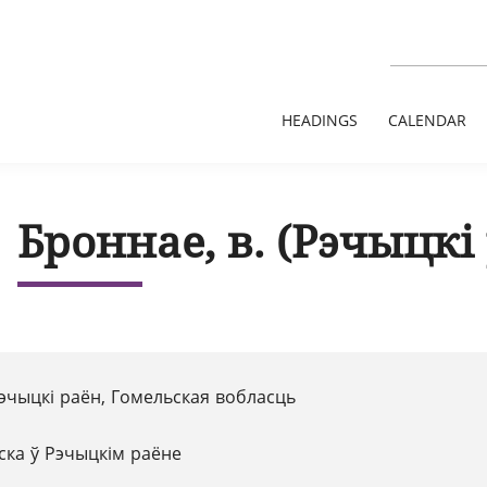
HEADINGS
CALENDAR
Броннае, в. (Рэчыцкі 
 Рэчыцкі раён, Гомельская вобласць
ска ў Рэчыцкім раёне