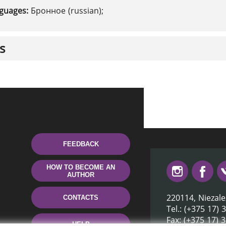
nguages:
Бронное (russian);
s
FEEDBACK
HOW TO BECOME AN
AUTHOR
220114, Niezale
CONTACTS
Tel.: (+375 17) 
Fax: (+375 17) 
HELP