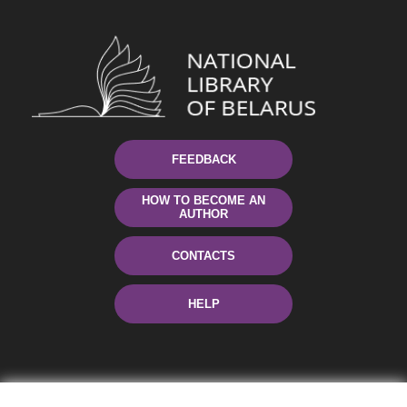
FEEDBACK
HOW TO BECOME AN
AUTHOR
CONTACTS
HELP