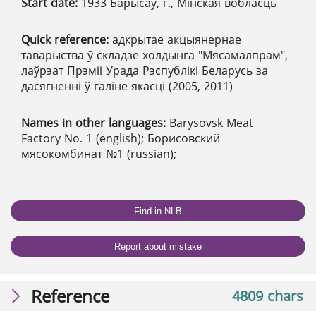
Start date:
1933 Барысаў, г., Мінская вобласць
Quick reference:
адкрытае акцыянернае
таварыства ў складзе холдынга "Мясамалпрам",
лаўрэат Прэміі Урада Рэспублікі Беларусь за
дасягненні ў галіне якасці (2005, 2011)
Names in other languages:
Barysovsk Meat
Factory No. 1 (english); Борисовский
мясокомбинат №1 (russian);
Find in NLB
Report about mistake
Reference
4809 chars