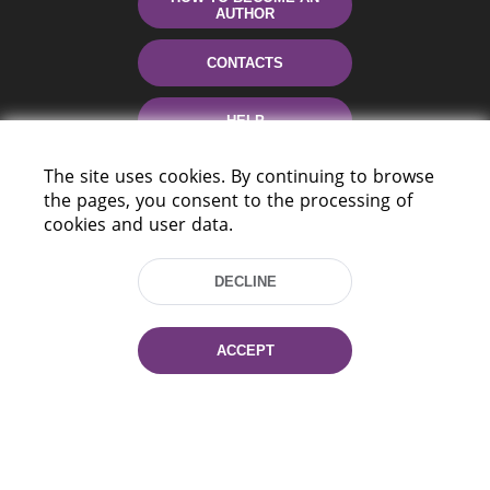
AUTHOR
CONTACTS
HELP
The site uses cookies. By continuing to browse
the pages, you consent to the processing of
cookies and user data.
DECLINE
220114, Niezaležnasci Ave. 116, Minsk,
ACCEPT
Belarus
Tel.: (+375 17) 368 37 37
Fax: (+375 17) 368 97 06
E-mail: inbox@nlb.by