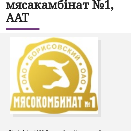
мясакамбінат №1,
ААТ