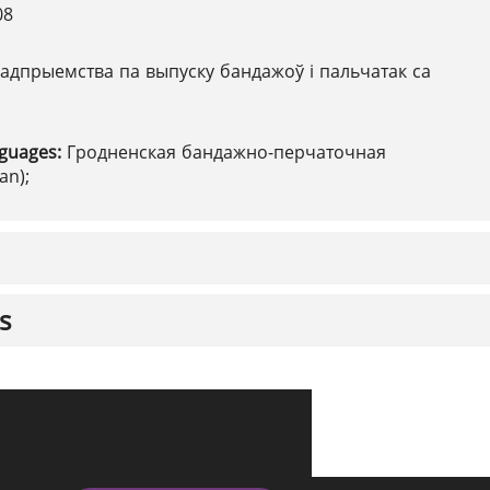
08
адпрыемства па выпуску бандажоў і пальчатак са
nguages:
Гродненская бандажно-перчаточная
an);
s