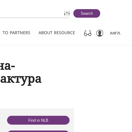
Search
TO PARTNERS
ABOUT RESOURCE
АНГЛ.
на-
актура
Find in NLB