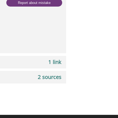
Report about mistake
1 link
2 sources