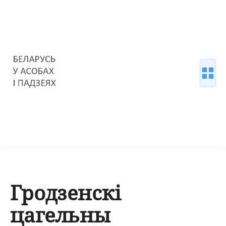
Гродзенскі
цагельны