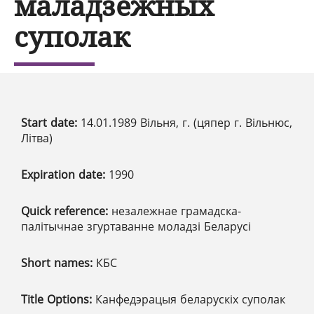
маладзёжных
суполак
Start date:
14.01.1989 Вільня, г. (цяпер г. Вільнюс,
Літва)
Expiration date:
1990
Quick reference:
незалежнае грамадска-
палітычнае згуртаванне моладзі Беларусі
Short names:
КБС
Title Options:
Канфедэрацыя беларускіх суполак