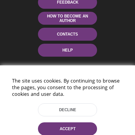
FEEDBACK
HOW TO BECOME AN
AUTHOR
CONTACTS
HELP
The site uses cookies. By continuing to browse
the pages, you consent to the processing of
cookies and user data.
220114, Niezaležnasci Ave. 116, Minsk,
DECLINE
Belarus
Tel.: (+375 17) 368 37 37
Fax: (+375 17) 368 97 06
ACCEPT
E-mail: inbox@nlb.by