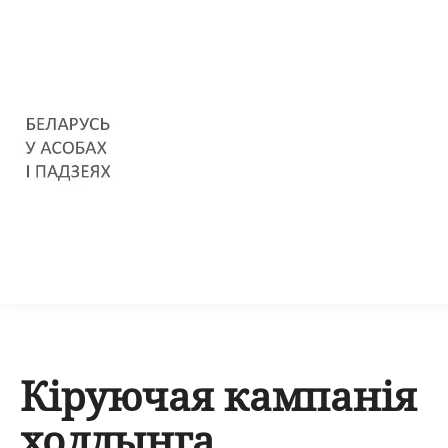
Кіруючая кампанія
холдынга