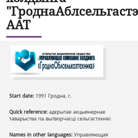
"ГроднаАблсельгастэ
ААТ
Start date:
1991 Гродна, г.
Quick reference:
адкрытае акцыянернае
таварыства па вытворчасці сельгастэхнікі
Names in other languages:
Управляющая