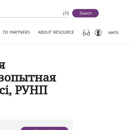
Search
TO PARTNERS
ABOUT RESOURCE
АНГЛ.
я
 вопытная
сі, РУНП