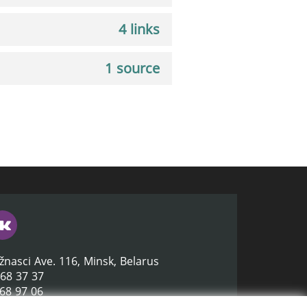
4 links
1 source
žnasci Ave. 116, Minsk, Belarus
368 37 37
368 97 06
lb.by