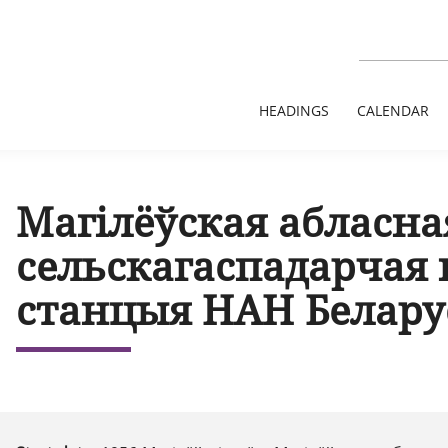
HEADINGS
CALENDAR
Магілёўская абласна
сельскагаспадарчая
станцыя НАН Белару