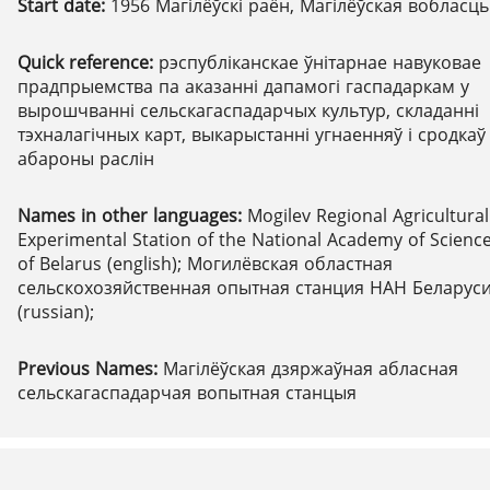
Start date:
1956 Магілёўскі раён, Магілёўская вобласць
Quick reference:
рэспубліканскае ўнітарнае навуковае
прадпрыемства па аказанні дапамогі гаспадаркам у
вырошчванні сельскагаспадарчых культур, складанні
тэхналагічных карт, выкарыстанні угнаенняў і сродкаў
абароны раслін
Names in other languages:
Mogilev Regional Agricultural
Experimental Station of the National Academy of Scienc
of Belarus (english); Могилёвская областная
сельскохозяйственная опытная станция НАН Беларус
(russian);
Previous Names:
Магілёўская дзяржаўная абласная
сельскагаспадарчая вопытная станцыя