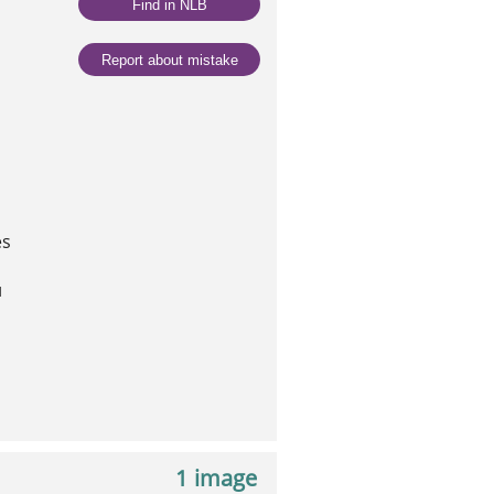
Find in NLB
Report about mistake
es
и
1 image