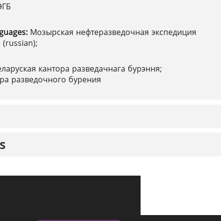
ЭГБ
nguages:
Мозырская нефтеразведочная экспедиция
(russian);
еларуская кантора разведачнага бурэння;
ора разведочного бурения
s