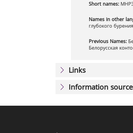
Short names:
МНР
Names in other la
глубокого бурения 
Previous Names:
Б
Белорусская конт
Links
Information source