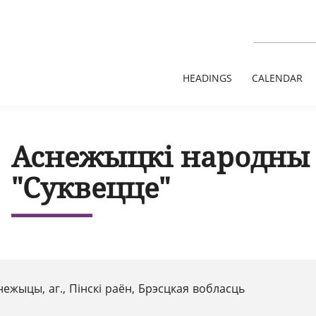
HEADINGS
CALENDAR
Аснежыцкі народны 
"Суквецце"
нежыцы, аг., Пінскі раён, Брэсцкая вобласць