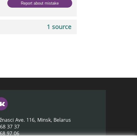
Report about mistake
1 source
žnasci Ave. 116, Minsk, Belarus
368 37 37
368 97 06