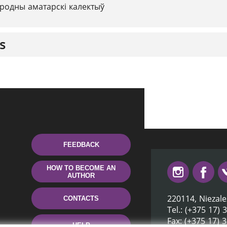
родны аматарскі калектыў
s
FEEDBACK
HOW TO BECOME AN
AUTHOR
220114, Niezale
CONTACTS
Tel.: (+375 17) 
Fax: (+375 17) 
HELP