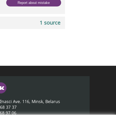
Report about mistake
1 source
žnasci Ave. 116, Minsk, Belarus
368 37 37
368 97 06