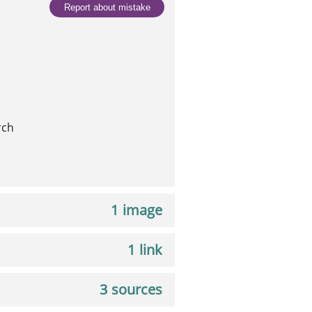
Report about mistake
rch
1 image
1 link
3 sources