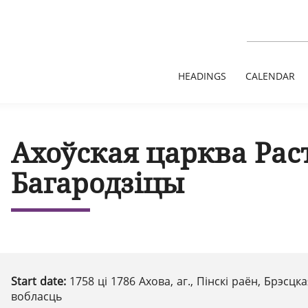
HEADINGS
CALENDAR
Ахоўская царква Рас
Багародзіцы
Start date:
1758 ці 1786 Ахова, аг., Пінскі раён, Брэсцк
вобласць