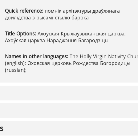
Quick reference:
помнік архітэктуры драўлянага
дойлідства з рысамі стылю барока
Title Options:
Ахоўская Крыжаўзвіжанская царква;
Ахоўская царква Нараджэння Багародзіцы
Names in other languages:
The Holly Virgin Nativity Chu
(english); Оховская церковь Рождества Богородицы
(russian);
s