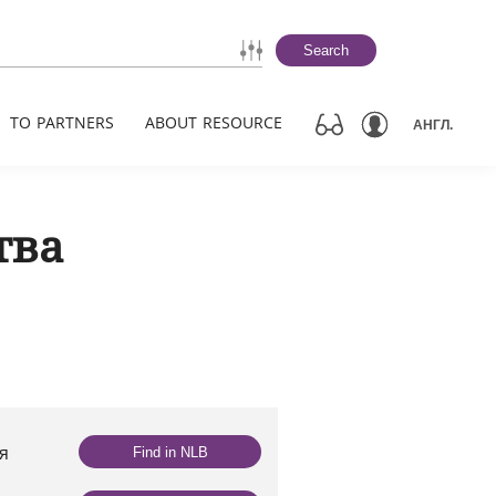
Search
TO PARTNERS
ABOUT RESOURCE
АНГЛ.
тва
ая
Find in NLB