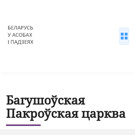
Багушоўская
Пакроўская царква