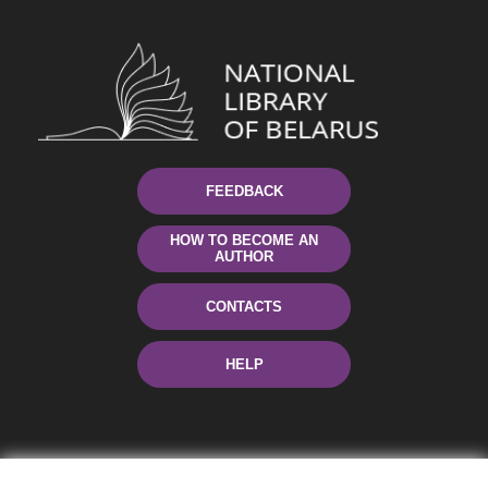
FEEDBACK
HOW TO BECOME AN
AUTHOR
CONTACTS
HELP