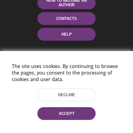
HOW TO BECOME AN
AUTHOR
CONTACTS
HELP
The site uses cookies. By continuing to browse
the pages, you consent to the processing of
cookies and user data.
220114, Niezaležnasci Ave. 116, Minsk,
DECLINE
Belarus
Tel.: (+375 17) 368 37 37
Fax: (+375 17) 368 97 06
ACCEPT
E-mail: inbox@nlb.by