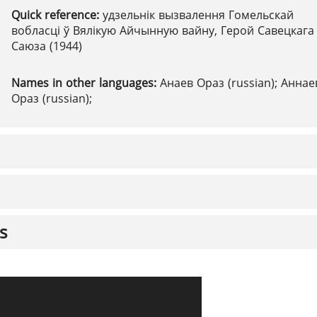
Quick reference:
удзельнік вызвалення Гомельскай
вобласці ў Вялікую Айчынную вайну, Герой Савецкага
Саюза (1944)
Names in other languages:
Анаев Ораз (russian); Аннае
Ораз (russian);
s