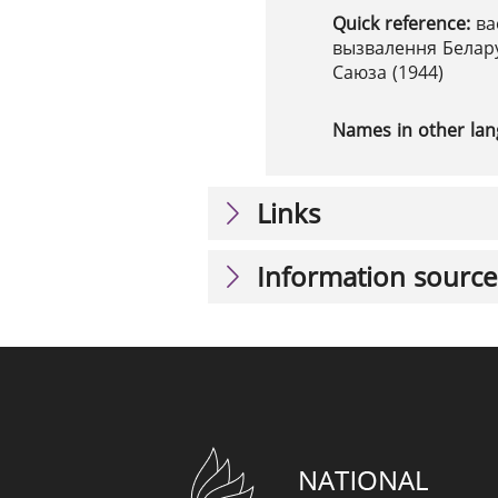
Quick reference:
ва
вызвалення Белару
Саюза (1944)
Names in other la
Links
Information source