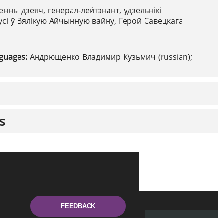
енны дзеяч, генерал-лейтэнант, удзельнікі
сі ў Вялікую Айчынную вайну, Герой Савецкага
nguages:
Андрющенко Владимир Кузьмич (russian);
s
FEEDBACK