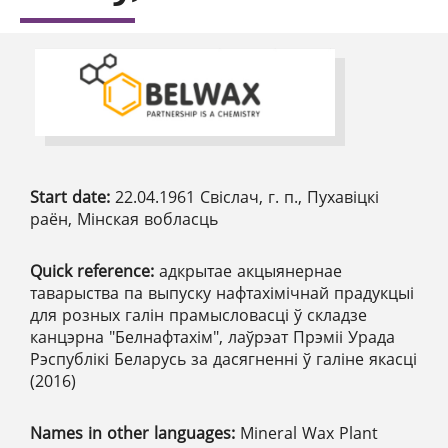
Start date:
22.04.1961 Свіслач, г. п., Пухавіцкі
раён, Мінская вобласць
Quick reference:
адкрытае акцыянернае
таварыства па выпуску нафтахімічнай прадукцыі
для розных галін прамысловасці ў складзе
канцэрна "Белнафтахім", лаўрэат Прэміі Урада
Рэспублікі Беларусь за дасягненні ў галіне якасці
(2016)
Names in other languages:
Mineral Wax Plant