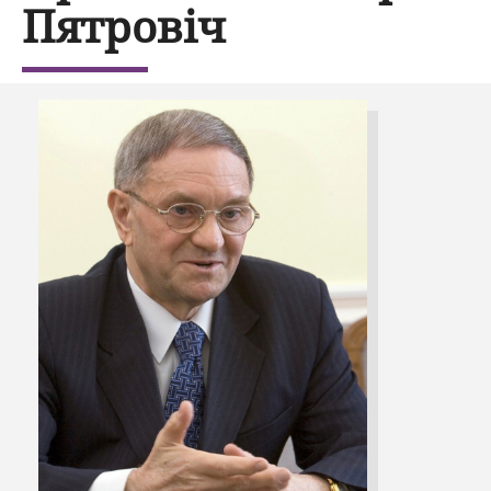
Пятровіч