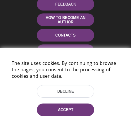
FEEDBACK
HOW TO BECOME AN
AUTHOR
CONTACTS
HELP
The site uses cookies. By continuing to browse
the pages, you consent to the processing of
cookies and user data.
DECLINE
220114, Niezaležnasci Ave. 116, Minsk,
ACCEPT
Belarus
Tel.: (+375 17) 368 37 37
Fax: (+375 17) 368 97 06