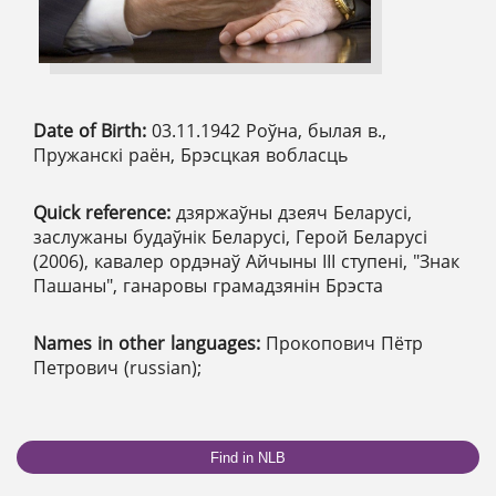
Date of Birth:
03.11.1942 Роўна, былая в.,
Пружанскі раён, Брэсцкая вобласць
Quick reference:
дзяржаўны дзеяч Беларусі,
заслужаны будаўнік Беларусі, Герой Беларусі
(2006), кавалер ордэнаў Айчыны ІІІ ступені, "Знак
Пашаны", ганаровы грамадзянін Брэста
Names in other languages:
Прокопович Пётр
Петрович (russian);
Find in NLB