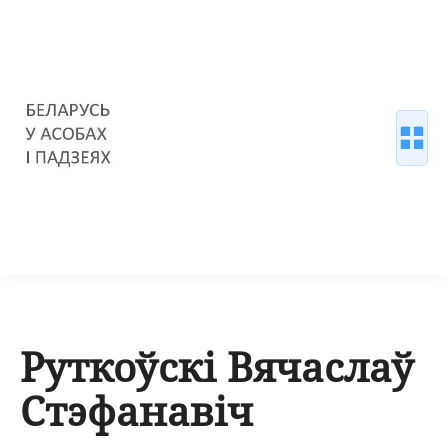
Руткоўскі Вячаслаў
Стэфанавіч