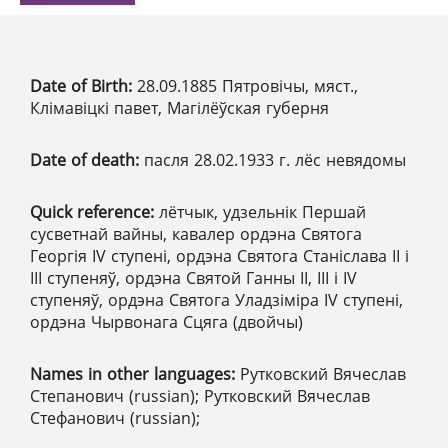
Date of Birth:
28.09.1885 Пятровічы, мяст.,
Клімавіцкі павет, Магілёўская губерня
Date of death:
пасля 28.02.1933 г. лёс невядомы
Quick reference:
лётчык, удзельнік Першай
сусветнай вайны, кавалер ордэна Святога
Георгія IV ступені, ордэна Святога Станіслава ІІ і
ІІІ ступеняў, ордэна Святой Ганны ІІ, ІІІ і IV
ступеняў, ордэна Святога Уладзіміра IV ступені,
ордэна Чырвонага Сцяга (двойчы)
Names in other languages:
Рутковский Вячеслав
Степанович (russian); Рутковский Вячеслав
Стефанович (russian);