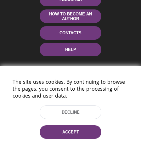
HOW TO BECOME AN
AUTHOR
CONTACTS
HELP
The site uses cookies. By continuing to browse
the pages, you consent to the processing of
cookies and user data.
220114, Niezaležnasci Ave. 116, Minsk,
DECLINE
Belarus
Tel.: (+375 17) 368 37 37
Fax: (+375 17) 368 97 06
ACCEPT
E-mail: inbox@nlb.by