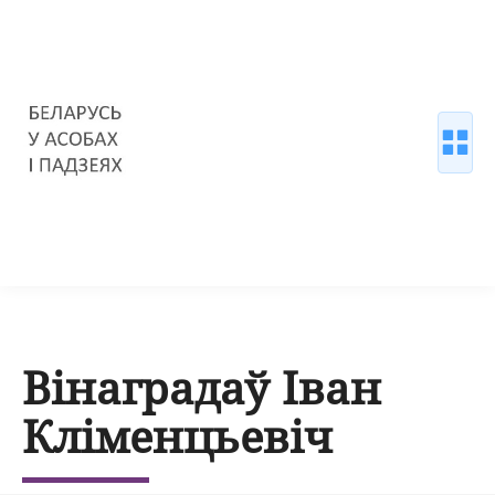
Вінаградаў Іван
Кліменцьевіч