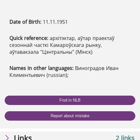
Date of Birth:
11.11.1951
Quick reference:
архітэктар, аўтар праектаў
сезоннай часткі Камароўскага рынку,
аўтавакзала "Цэнтральны" (Мінск)
Names in other languages:
Виноградов Иван
Климентьевич (russian);
Find in NLB
Report about mistake
Links
2 links