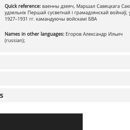
Quick reference:
ваенны дзеяч, Маршал Савецкага Саю
удзельнік Першай сусветнай і грамадзянскай войнаў, 
1927–1931 гг. камандуючы войскамі БВА
Names in other languages:
Егоров Александр Ильич
(russian);
s