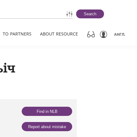
Search
TO PARTNERS
ABOUT RESOURCE
АНГЛ.
ьіч
Find in NLB
Report about mistake