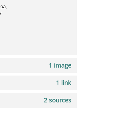
за,
у
1 image
1 link
2 sources