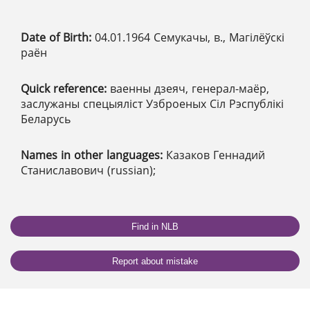
Date of Birth:
04.01.1964 Семукачы, в., Магілёўскі
раён
Quick reference:
ваенны дзеяч, генерал-маёр,
заслужаны спецыяліст Узброеных Сіл Рэспублікі
Беларусь
Names in other languages:
Казаков Геннадий
Станиславович (russian);
Find in NLB
Report about mistake