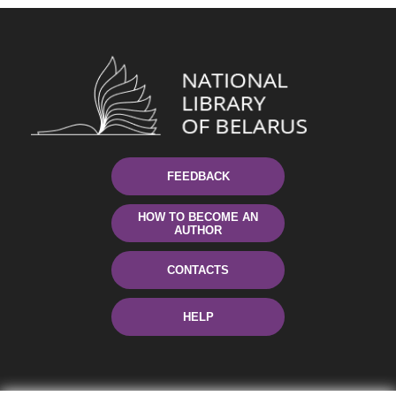
FEEDBACK
HOW TO BECOME AN
AUTHOR
CONTACTS
HELP