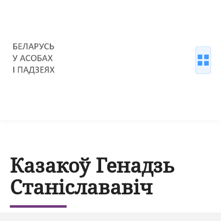
Казакоў Генадзь
Станіслававіч