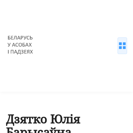
Дзятко Юлія
Барысаўна