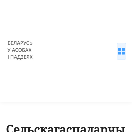
Сельскагаспадарчы