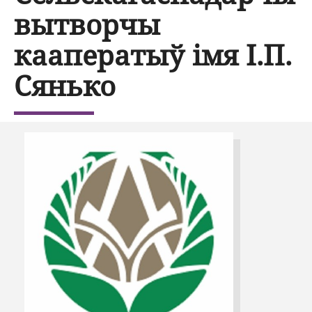
вытворчы
кааператыў імя І.П.
Сянько