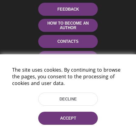
FEEDBACK
HOW TO BECOME AN
AUTHOR
CONTACTS
HELP
The site uses cookies. By continuing to browse
the pages, you consent to the processing of
cookies and user data.
DECLINE
220114, Niezaležnasci Ave. 116, Minsk,
ACCEPT
Belarus
Tel.: (+375 17) 368 37 37
Fax: (+375 17) 368 97 06