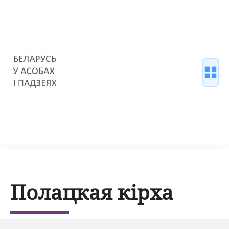
Полацкая кірха