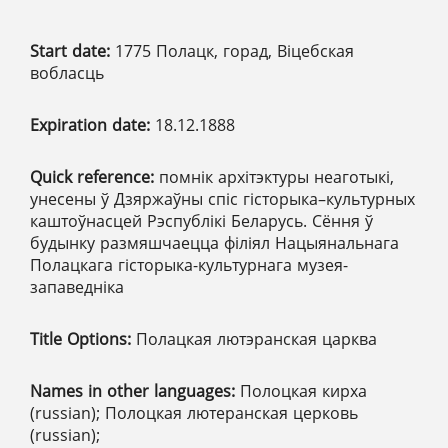
Start date:
1775 Полацк, горад, Віцебская
вобласць
Expiration date:
18.12.1888
Quick reference:
помнік архітэктуры неаготыкі,
унесены ў Дзяржаўны спіс гісторыка–культурных
каштоўнасцей Рэспублікі Беларусь. Сёння ў
будынку размяшчаецца філіял Нацыянальнага
Полацкага гісторыка-культурнага музея-
запаведніка
Title Options:
Полацкая лютэранская царква
Names in other languages:
Полоцкая кирха
(russian); Полоцкая лютеранская церковь
(russian);