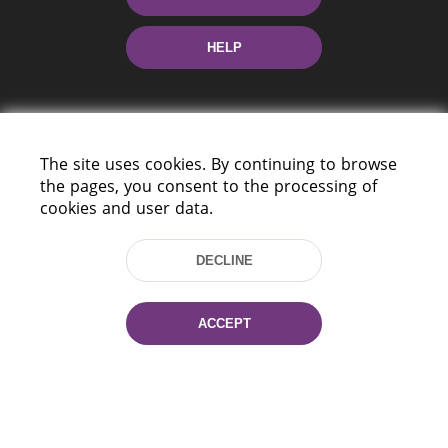
HELP
The site uses cookies. By continuing to browse
the pages, you consent to the processing of
cookies and user data.
220114, Niezaležnasci Ave. 116, Minsk,
Belarus
DECLINE
Tel.: (+375 17) 368 37 37
Fax: (+375 17) 368 97 06
E-mail: inbox@nlb.by
ACCEPT
All rights reserved «National Library
of Belarus» 2006 — 2026