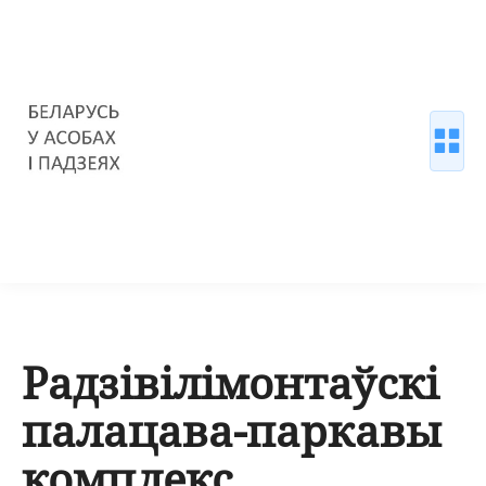
Радзівілімонтаўскі
палацава-паркавы
комплекс