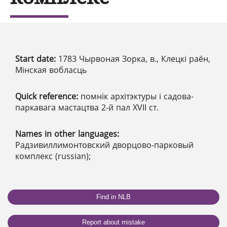
Start date:
1783 Чырвоная Зорка, в., Клецкі раён,
Мінская вобласць
Quick reference:
помнік архітэктуры і садова-
паркавага мастацтва 2-й пал XVII ст.
Names in other languages:
Радзивиллимонтовский дворцово-парковый
комплекс (russian);
Find in NLB
Report about mistake