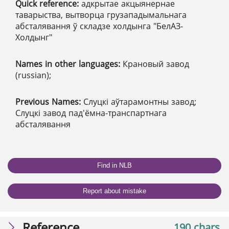
Quick reference:
адкрытае акцыянернае
таварыства, вытворца грузападымальнага
абсталявання ў складзе холдынга "БелАЗ-
Холдынг"
Names in other languages:
Крановый завод
(russian);
Previous Names:
Слуцкі аўтарамонтны завод;
Слуцкі завод пад'ёмна-транспартнага
абсталявання
Find in NLB
Report about mistake
Reference
190 chars