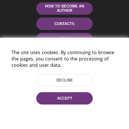
HOW TO BECOME AN
AUTHOR
CONTACTS
HELP
The site uses cookies. By continuing to browse
the pages, you consent to the processing of
cookies and user data.
DECLINE
220114, Niezaležnasci Ave. 116, Minsk,
ACCEPT
Belarus
Tel.: (+375 17) 368 37 37
Fax: (+375 17) 368 97 06
E-mail: inbox@nlb.by