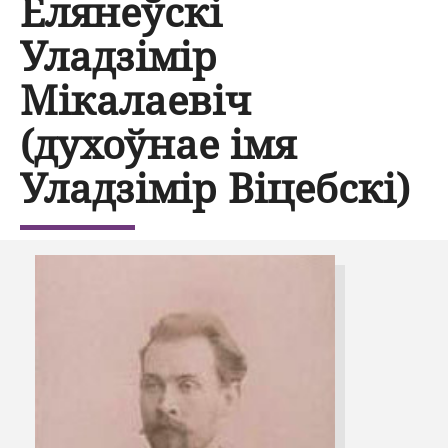
Елянеўскі
Уладзімір
Мікалаевіч
(духоўнае імя
Уладзімір Віцебскі)