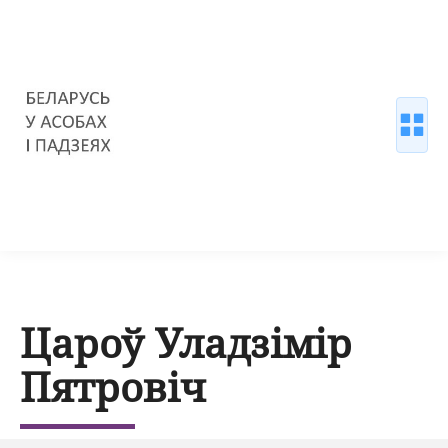
Цароў Уладзімір
Пятровіч